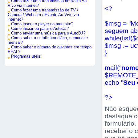
Como fazer uma transmissão de Rádio Ao
Vivo via internet?
<?
Como fazer uma transmissão de TV /
Câmera / Webcam / Evento Ao Vivo via
internet?
$msg = "Me
Como inserir o player no meu site?
Como iniciar ou parar o AutoDJ?
seguem aba
Como enviar uma música para o AutoDJ?
while(list
Como saber a estatística diária, semanal e
mensal?
$msg .= ucw
Como saber o número de ouvintes em tempo
REAL?
}
Programas úteis
mail("
nome
$REMOTE_
echo "
Seu 
?>
Não esqueç
destaque c
formulário
receber o 