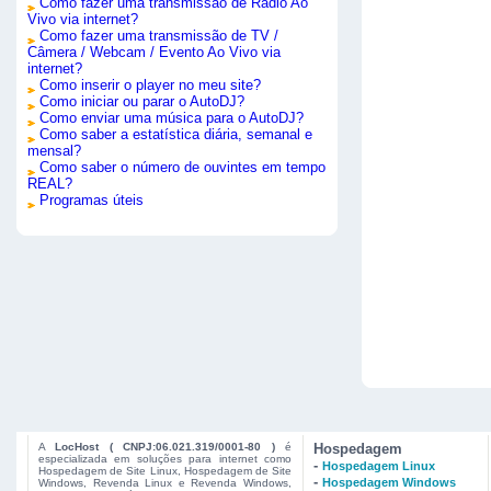
Como fazer uma transmissão de Rádio Ao
Vivo via internet?
Como fazer uma transmissão de TV /
Câmera / Webcam / Evento Ao Vivo via
internet?
Como inserir o player no meu site?
Como iniciar ou parar o AutoDJ?
Como enviar uma música para o AutoDJ?
Como saber a estatística diária, semanal e
mensal?
Como saber o número de ouvintes em tempo
REAL?
Programas úteis
A
LocHost ( CNPJ:06.021.319/0001-80 )
é
Hospedagem
especializada em soluções para internet como
-
Hospedagem Linux
Hospedagem de Site Linux, Hospedagem de Site
-
Hospedagem Windows
Windows, Revenda Linux e Revenda Windows,